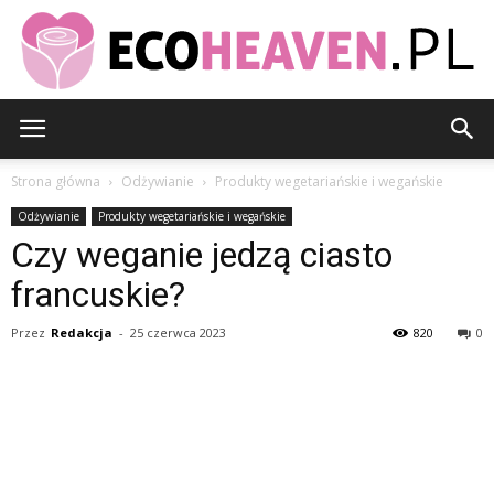
EcoHeaven.pl
Strona główna
Odżywianie
Produkty wegetariańskie i wegańskie
Odżywianie
Produkty wegetariańskie i wegańskie
Czy weganie jedzą ciasto
francuskie?
Przez
Redakcja
-
25 czerwca 2023
820
0