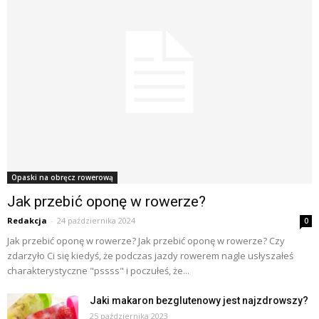
Opaski na obręcz rowerową
Jak przebić oponę w rowerze?
Redakcja
-
24 października 2024
0
Jak przebić oponę w rowerze? Jak przebić oponę w rowerze? Czy
zdarzyło Ci się kiedyś, że podczas jazdy rowerem nagle usłyszałeś
charakterystyczne "pssss" i poczułeś, że...
Jaki makaron bezglutenowy jest najzdrowszy?
25 października 2023