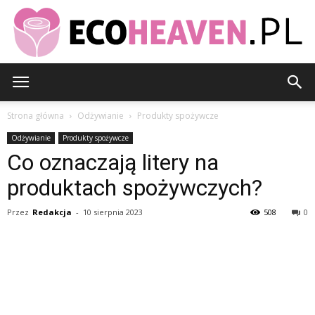
EcoHeaven.pl
Strona główna
Odżywianie
Produkty spożywcze
Odżywianie
Produkty spożywcze
Co oznaczają litery na
produktach spożywczych?
Przez
Redakcja
-
10 sierpnia 2023
508
0