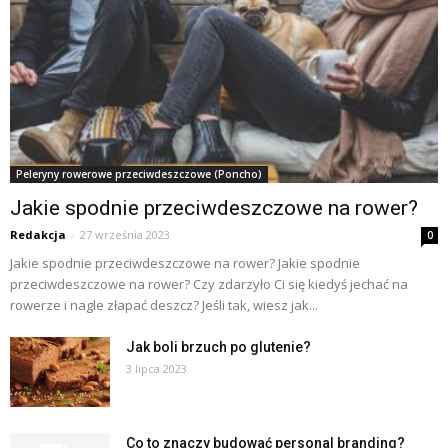
Peleryny rowerowe przeciwdeszczowe (Poncho)
Jakie spodnie przeciwdeszczowe na rower?
Redakcja
-
27 września 2023
0
Jakie spodnie przeciwdeszczowe na rower? Jakie spodnie
przeciwdeszczowe na rower? Czy zdarzyło Ci się kiedyś jechać na
rowerze i nagle złapać deszcz? Jeśli tak, wiesz jak...
Jak boli brzuch po glutenie?
3 lipca 2023
Co to znaczy budować personal branding?