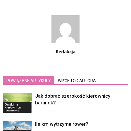
Redakcja
POWIĄZANE ARTYKUŁY
WIĘCEJ OD AUTORA
Jak dobrać szerokość kierownicy
baranek?
Owijki na
kierownicę
rowerową
Ile km wytrzyma rower?