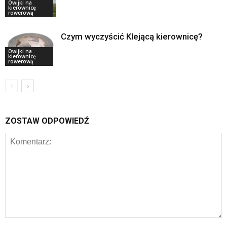
Owijki na
kierownicę
rowerową
Czym wyczyścić Klejącą kierownicę?
Owijki na
kierownicę
rowerową
ZOSTAW ODPOWIEDŹ