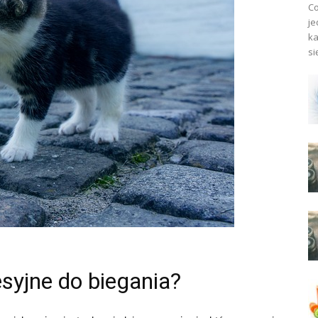
Co
je
ka
si
syjne do biegania?