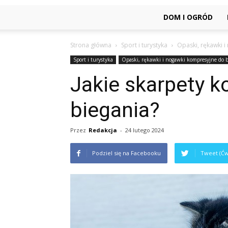
DOM I OGRÓD
Strona główna
Sport i turystyka
Opaski, rękawki 
Sport i turystyka
Opaski, rękawki i nogawki kompresyjne do b
Jakie skarpety 
biegania?
Przez
Redakcja
-
24 lutego 2024
Podziel się na Facebooku
Tweet (Ćw