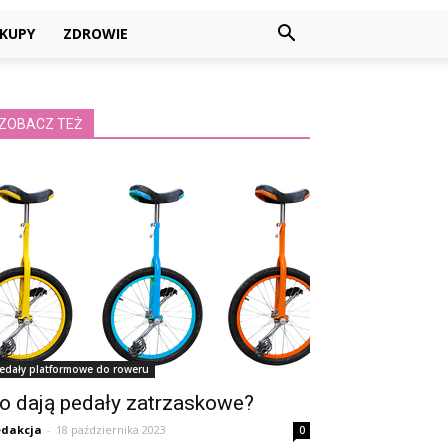
KUPY
ZDROWIE
ZOBACZ TEŻ
edały platformowe do roweru
o dają pedały zatrzaskowe?
dakcja
-
18 października 2023
0