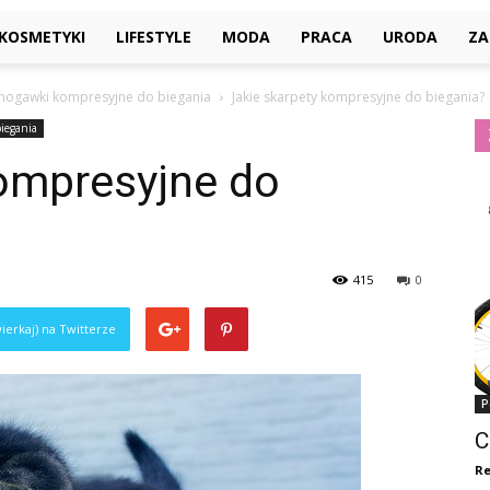
KOSMETYKI
LIFESTYLE
MODA
PRACA
URODA
ZA
i nogawki kompresyjne do biegania
Jakie skarpety kompresyjne do biegania?
iegania
kompresyjne do
415
0
ierkaj) na Twitterze
P
C
Re