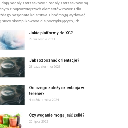
 dają pedały zatrzaskowe? Pedały zatrzaskowe są
dnym z najważniejszych elementów roweru dla
żdego pasjonata kolarstwa. Choć mogą wydawać
ę nieco skomplikowane dla początkujących, ich...
Jakie platformy do XC?
28 września 2023
Jak rozpoznać orientacje?
23 października 2023
Od czego zależy orientacja w
terenie?
4 października 2024
Czy weganie mogą jeść żelki?
20 lipca 2023