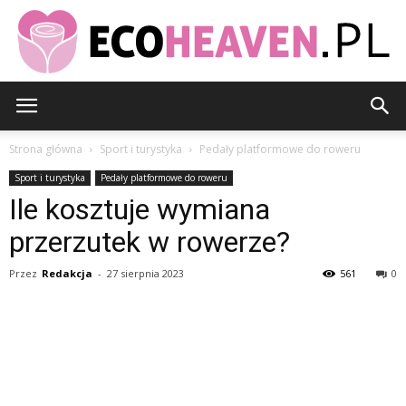
EcoHeaven.pl
Strona główna
Sport i turystyka
Pedały platformowe do roweru
Sport i turystyka
Pedały platformowe do roweru
Ile kosztuje wymiana
przerzutek w rowerze?
Przez
Redakcja
-
27 sierpnia 2023
561
0