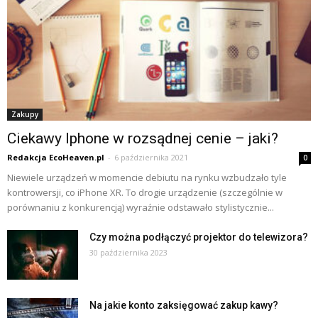
Zakupy
Ciekawy Iphone w rozsądnej cenie – jaki?
Redakcja EcoHeaven.pl
-
6 października 2021
0
Niewiele urządzeń w momencie debiutu na rynku wzbudzało tyle
kontrowersji, co iPhone XR. To drogie urządzenie (szczególnie w
porównaniu z konkurencją) wyraźnie odstawało stylistycznie...
Czy można podłączyć projektor do telewizora?
30 października 2023
Na jakie konto zaksięgować zakup kawy?