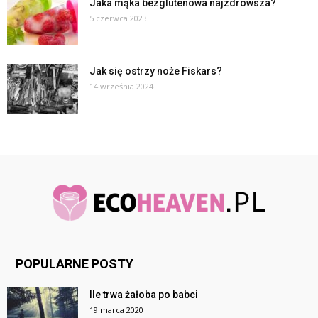
Jaka mąka bezglutenowa najzdrowsza?
5 czerwca 2023
Jak się ostrzy noże Fiskars?
14 września 2024
POPULARNE POSTY
Ile trwa żałoba po babci
19 marca 2020