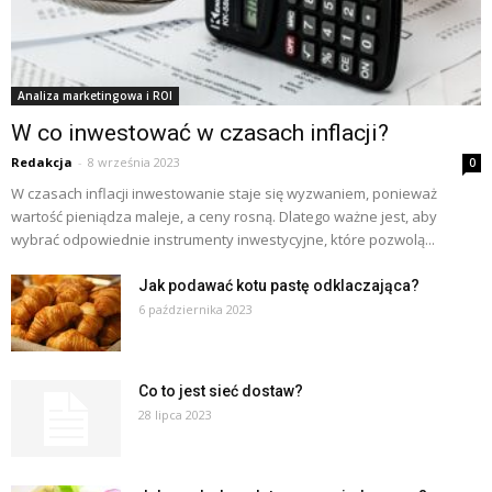
Analiza marketingowa i ROI
W co inwestować w czasach inflacji?
Redakcja
-
8 września 2023
0
W czasach inflacji inwestowanie staje się wyzwaniem, ponieważ
wartość pieniądza maleje, a ceny rosną. Dlatego ważne jest, aby
wybrać odpowiednie instrumenty inwestycyjne, które pozwolą...
Jak podawać kotu pastę odklaczająca?
6 października 2023
Co to jest sieć dostaw?
28 lipca 2023