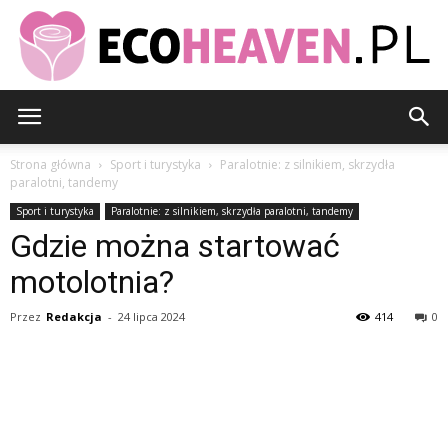
EcoHeaven.pl
Strona główna
Sport i turystyka
Paralotnie: z silnikiem, skrzydła
paralotni, tandemy
Sport i turystyka
Paralotnie: z silnikiem, skrzydła paralotni, tandemy
Gdzie można startować
motolotnia?
Przez
Redakcja
-
24 lipca 2024
414
0