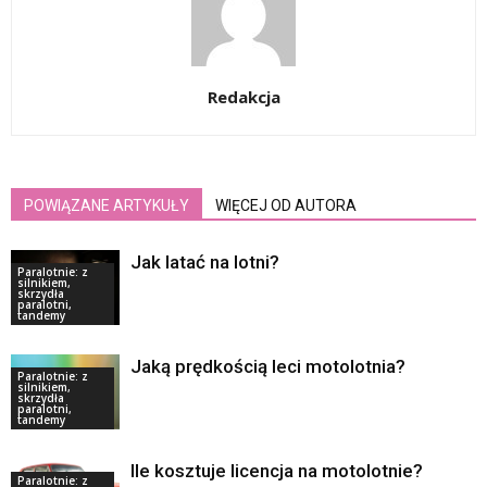
Redakcja
POWIĄZANE ARTYKUŁY
WIĘCEJ OD AUTORA
Jak latać na lotni?
Paralotnie: z
silnikiem,
skrzydła
paralotni,
tandemy
Jaką prędkością leci motolotnia?
Paralotnie: z
silnikiem,
skrzydła
paralotni,
tandemy
Ile kosztuje licencja na motolotnie?
Paralotnie: z