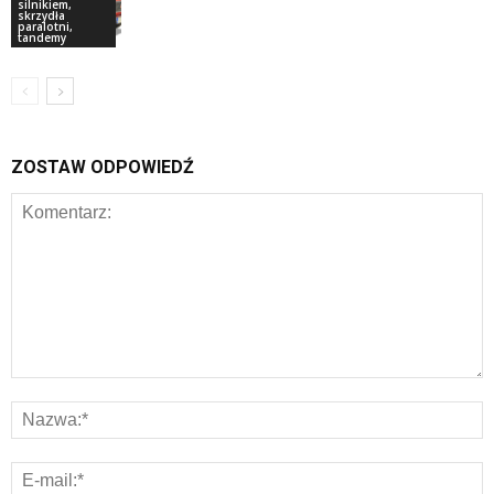
silnikiem,
skrzydła
paralotni,
tandemy
ZOSTAW ODPOWIEDŹ