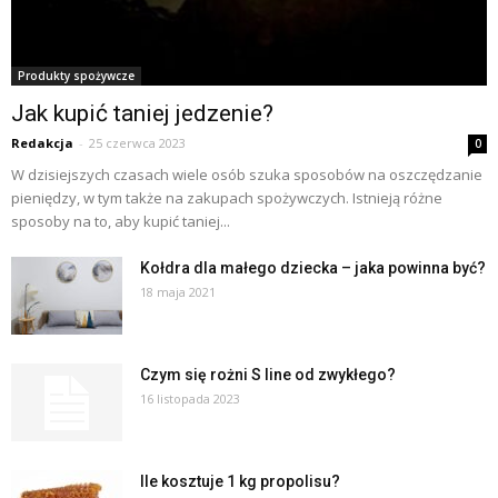
Produkty spożywcze
Jak kupić taniej jedzenie?
Redakcja
-
25 czerwca 2023
0
W dzisiejszych czasach wiele osób szuka sposobów na oszczędzanie
pieniędzy, w tym także na zakupach spożywczych. Istnieją różne
sposoby na to, aby kupić taniej...
Kołdra dla małego dziecka – jaka powinna być?
18 maja 2021
Czym się rożni S line od zwykłego?
16 listopada 2023
Ile kosztuje 1 kg propolisu?