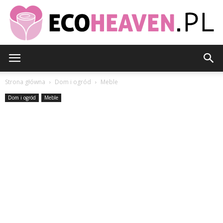
EcoHeaven.pl
Strona główna
Dom i ogród
Meble
Dom i ogród
Meble