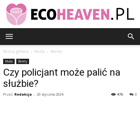
EcoHeaven.pl
Strona główna
Moda
Berety
Moda
Berety
Czy policjant może palić na
służbie?
Przez
Redakcja
-
20 stycznia 2024
476
0