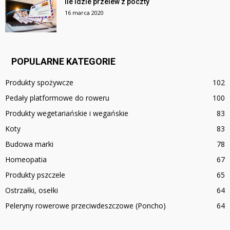
Ile idzie przelew z poczty
16 marca 2020
POPULARNE KATEGORIE
Produkty spożywcze
102
Pedały platformowe do roweru
100
Produkty wegetariańskie i wegańskie
83
Koty
83
Budowa marki
78
Homeopatia
67
Produkty pszczele
65
Ostrzałki, osełki
64
Peleryny rowerowe przeciwdeszczowe (Poncho)
64