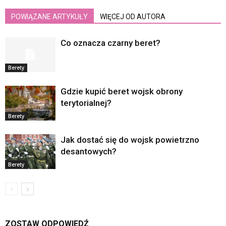
POWIĄZANE ARTYKUŁY
WIĘCEJ OD AUTORA
Co oznacza czarny beret?
Berety
Gdzie kupić beret wojsk obrony
terytorialnej?
Berety
Jak dostać się do wojsk powietrzno
desantowych?
Berety
ZOSTAW ODPOWIEDŹ