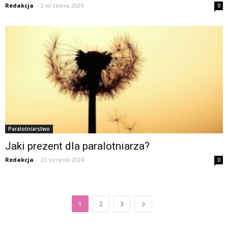
Redakcja
-
2 września 2024
0
Paralotniarstwo
Jaki prezent dla paralotniarza?
Redakcja
-
23 sierpnia 2024
0
1
2
3