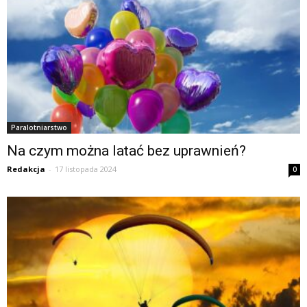
Paralotniarstwo
Na czym można latać bez uprawnień?
Redakcja
-
17 listopada 2024
0