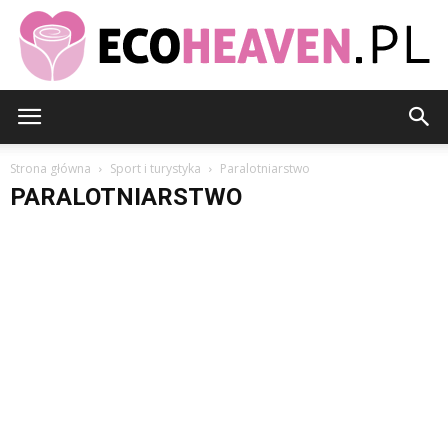
EcoHeaven.pl
Strona główna
Sport i turystyka
Paralotniarstwo
PARALOTNIARSTWO