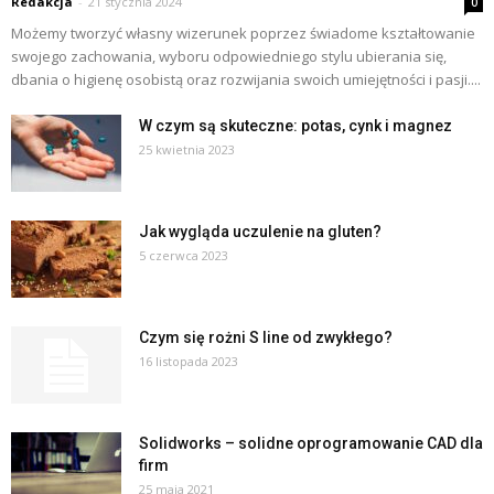
Redakcja
-
21 stycznia 2024
0
Możemy tworzyć własny wizerunek poprzez świadome kształtowanie
swojego zachowania, wyboru odpowiedniego stylu ubierania się,
dbania o higienę osobistą oraz rozwijania swoich umiejętności i pasji....
W czym są skuteczne: potas, cynk i magnez
25 kwietnia 2023
Jak wygląda uczulenie na gluten?
5 czerwca 2023
Czym się rożni S line od zwykłego?
16 listopada 2023
Solidworks – solidne oprogramowanie CAD dla
firm
25 maja 2021